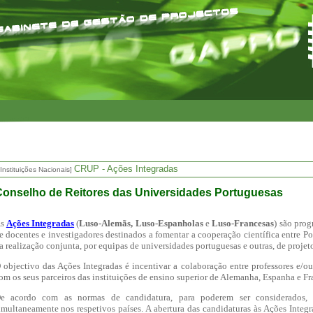
CRUP - Ações Integradas
Instituições Nacionais]
onselho de Reitores das Universidades Portuguesas
As
Ações Integradas
(
Luso-Alemãs, Luso-Espanholas
e
Luso-Francesas
) são pro
e docentes e investigadores destinados a fomentar a cooperação científica entre Po
a realização conjunta, por equipas de universidades portuguesas e outras, de proje
 objectivo das Ações Integradas é incentivar a colaboração entre professores e/o
om os seus parceiros das instituições de ensino superior de Alemanha, Espanha e Fr
e acordo com as normas de candidatura, para poderem ser considerados, 
imultaneamente nos respetivos países. A abertura das candidaturas às Ações Integ