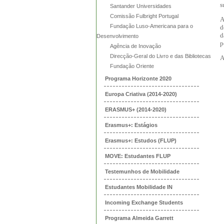
s
Santander Universidades
Comissão Fulbright Portugal
A
Fundação Luso-Americana para o
d
d
Desenvolvimento
p
Agência de Inovação
Direcção-Geral do Livro e das Bibliotecas
A
Fundação Oriente
Programa Horizonte 2020
Europa Criativa (2014-2020)
ERASMUS+ (2014-2020)
Erasmus+: Estágios
Erasmus+: Estudos (FLUP)
MOVE: Estudantes FLUP
Testemunhos de Mobilidade
Estudantes Mobilidade IN
Incoming Exchange Students
Programa Almeida Garrett