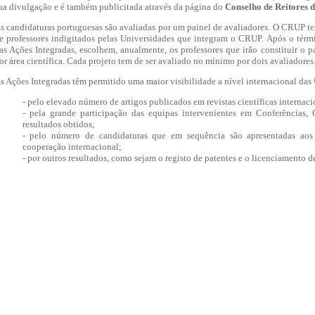
ua divulgação e é também publicitada através da página do
Conselho de Reitores 
s candidaturas portuguesas são avaliadas por um painel de avaliadores. O CRUP tem
e professores indigitados pelas Universidades que integram o CRUP. Após o térm
as Ações Integradas, escolhem, anualmente, os professores que irão constituir o
or área científica. Cada projeto tem de ser avaliado no mínimo por dois avaliadores
s Ações Integradas têm permitido uma maior visibilidade a nível internacional das
- pelo elevado número de artigos publicados em revistas científicas internaci
- pela grande participação das equipas intervenientes em Conferências,
resultados obtidos;
- pelo número de candidaturas que em sequência são apresentadas ao
cooperação internacional;
- por outros resultados, como sejam o registo de patentes e o licenciamento d