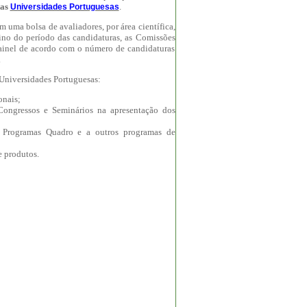
das
.
Universidades Portuguesas
 uma bolsa de avaliadores, por área científica,
ino do período das candidaturas, as Comissões
 painel de acordo com o número de candidaturas
.
 Universidades Portuguesas:
onais;
 Congressos e Seminários na apresentação dos
s Programas Quadro e a outros programas de
e produtos.