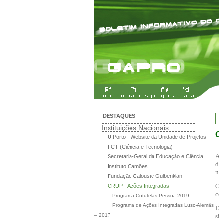
DESTAQUES
Instituições Nacionais
C
U.Porto - Website da Unidade de Projetos
FCT (Ciência e Tecnologia)
Secretaria-Geral da Educação e Ciência
d
Instituto Camões
n
Fundação Calouste Gulbenkian
O
CRUP - Ações Integradas
c
Programa Cotutelas Pessoa 2019
Programa de Ações Integradas Luso-Alemãs
D
– 2017
s